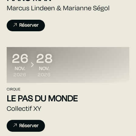
Marcus Lindeen & Marianne Ségol
Réserver
26
28
DU
AU
NOVEMBRE
NOVEMBRE
NOV.
NOV.
2026
2026
CIRQUE
LE PAS DU MONDE
Collectif XY
Réserver