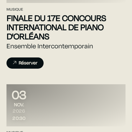
MUSIQUE
FINALE DU 17E CONCOURS
INTERNATIONAL DE PIANO
D'ORLÉANS
Ensemble Intercontemporain
Réserver
03
NOVEMBRE
NOV.
2026
20:30