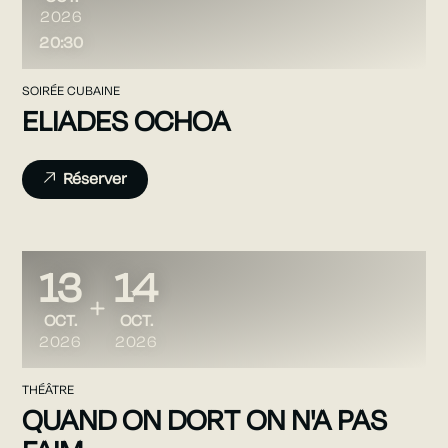
2026
20:30
SOIRÉE CUBAINE
ELIADES OCHOA
Réserver
13
14
DU
AU
OCTOBRE
OCTOBRE
OCT.
OCT.
2026
2026
THÉÂTRE
QUAND ON DORT ON N'A PAS