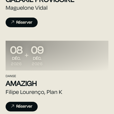
GALAXIE PROVISOIRE
Maguelone Vidal
Réserver
08
09
DU
AU
DÉCEMBRE
DÉCEMBRE
DÉC.
DÉC.
2026
2026
DANSE
AMAZIGH
Filipe Lourenço, Plan K
Réserver