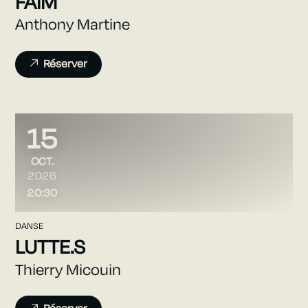
FAIM
Anthony Martine
Réserver
15
OCTOBRE
OCT.
2026
20:30
DANSE
LUTTE.S
Thierry Micouin