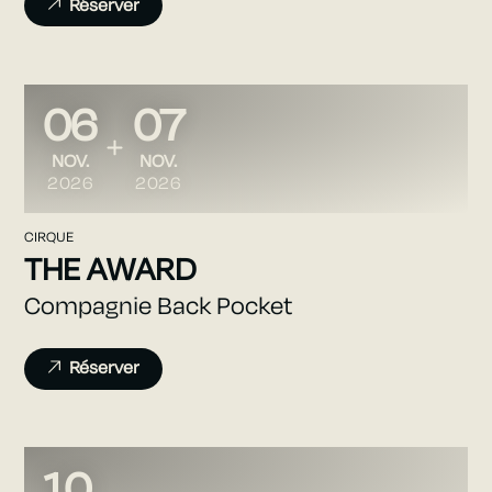
Réserver
06
07
DU
AU
NOVEMBRE
NOVEMBRE
NOV.
NOV.
2026
2026
CIRQUE
THE AWARD
Compagnie Back Pocket
Réserver
10