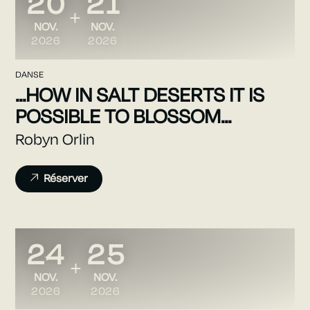
20
21
DU
AU
NOVEMBRE
NOVEMBRE
NOV.
NOV.
2026
2026
DANSE
...HOW IN SALT DESERTS IT IS
POSSIBLE TO BLOSSOM...
Robyn Orlin
Réserver
24
25
DU
AU
NOVEMBRE
NOVEMBRE
NOV.
NOV.
2026
2026