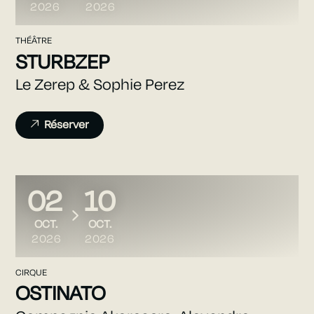
2026
2026
THÉÂTRE
STURBZEP
Le Zerep & Sophie Perez
Réserver
02
10
DU
AU
OCTOBRE
OCTOBRE
OCT.
OCT.
2026
2026
CIRQUE
OSTINATO