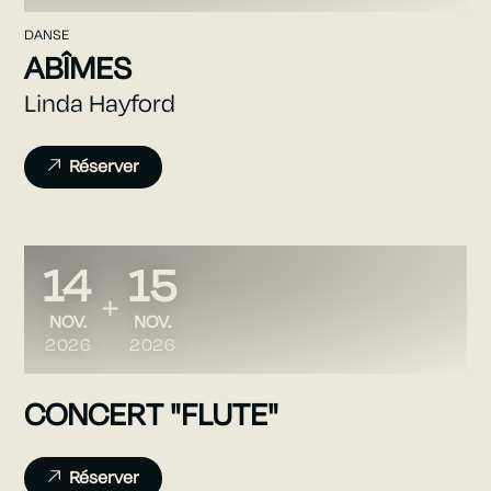
DANSE
ABÎMES
Linda Hayford
Réserver
14
15
DU
AU
NOVEMBRE
NOVEMBRE
NOV.
NOV.
2026
2026
CONCERT "FLUTE"
Réserver