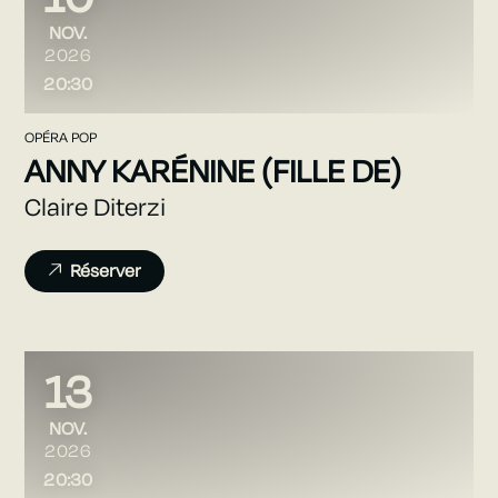
NOVEMBRE
NOV.
2026
20:30
OPÉRA POP
ANNY KARÉNINE (FILLE DE)
Claire Diterzi
Réserver
13
NOVEMBRE
NOV.
2026
20:30