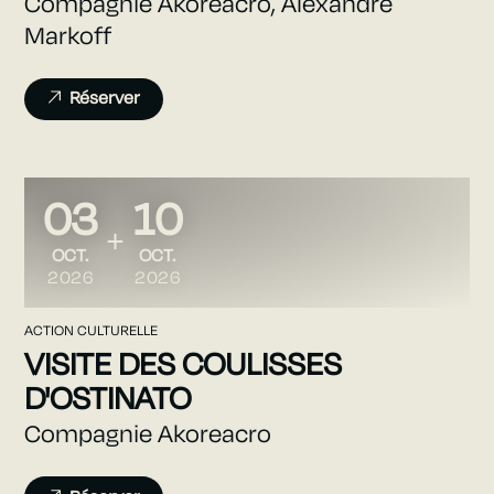
Compagnie Akoreacro, Alexandre
Markoff
Réserver
03
10
DU
AU
OCTOBRE
OCTOBRE
OCT.
OCT.
2026
2026
ACTION CULTURELLE
VISITE DES COULISSES
D'OSTINATO
Compagnie Akoreacro