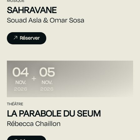
MUSIQUE
SAHRAVANE
Souad Asla & Omar Sosa
Réserver
04
05
DU
AU
NOVEMBRE
NOVEMBRE
NOV.
NOV.
2026
2026
THÉÂTRE
LA PARABOLE DU SEUM
Rébecca Chaillon