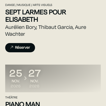
DANSE / MUSIQUE / ARTS VISUELS
SEPT LARMES POUR
ELISABETH
Aurélien Bory, Thibaut Garcia, Aure
Wachter
Réserver
25
27
DU
AU
NOVEMBRE
NOVEMBRE
NOV.
NOV.
2026
2026
THÉÂTRE
PIANO MAN