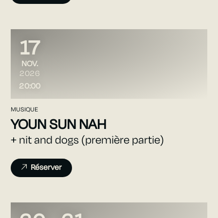
17
NOVEMBRE
NOV.
2026
20:00
MUSIQUE
YOUN SUN NAH
+ nit and dogs (première partie)
Réserver