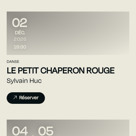
02
DÉCEMBRE
DÉC.
2026
19:30
DANSE
LE PETIT CHAPERON ROUGE
Sylvain Huc
Réserver
04
05