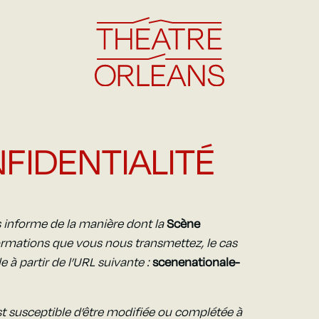
Agenda
FIDENTIALITÉ
Le lieu
Infos pratiques
us informe de la manière dont la
Scène
nformations que vous nous transmettez, le cas
e à partir de l’URL suivante :
scenenationale-
est susceptible d’être modifiée ou complétée à