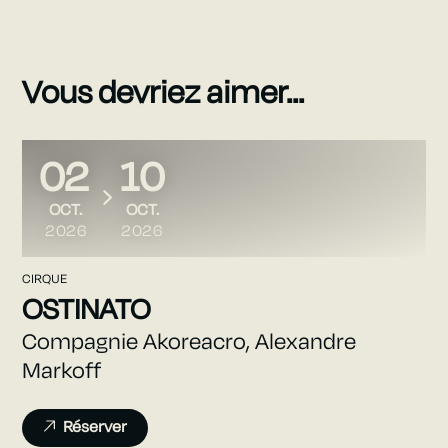
Vous devriez aimer...
02
10
DU
AU
OCTOBRE
OCTOBRE
OCT.
OCT.
2026
2026
CIRQUE
OSTINATO
Compagnie Akoreacro, Alexandre
Markoff
Réserver