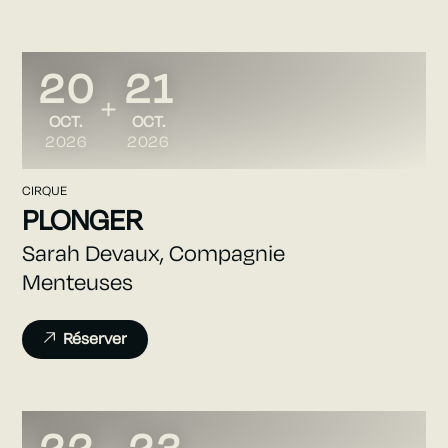
20
21
DU
AU
OCTOBRE
OCTOBRE
OCT.
OCT.
2026
2026
CIRQUE
PLONGER
Sarah Devaux, Compagnie
Menteuses
Réserver