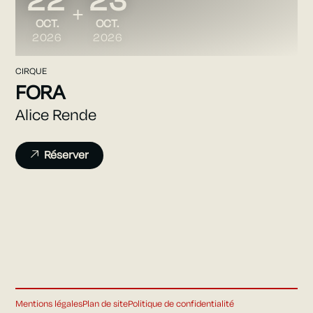
22
23
DU
AU
OCTOBRE
OCTOBRE
OCT.
OCT.
2026
2026
CIRQUE
FORA
Alice Rende
Réserver
Mentions légales
Plan de site
Politique de confidentialité