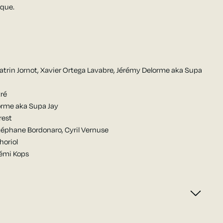
ique.
trin Jornot, Xavier Ortega Lavabre, Jérémy Delorme aka Supa
tré
orme aka Supa Jay
rest
téphane Bordonaro, Cyril Vernuse
horiol
Rémi Kops