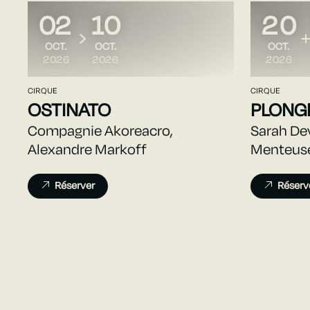
02
10
20
DU
AU
DU
AU
OCTOBRE
OCTOBRE
OCTOBR
OCT.
OCT.
OCT.
2026
2026
2026
CIRQUE
CIRQUE
OSTINATO
PLONG
Compagnie Akoreacro,
Sarah De
Alexandre Markoff
Menteus
Réserver
Réserv