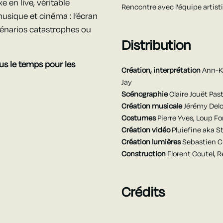
en live, véritable
Rencontre avec l'équipe artist
usique et cinéma : l’écran
cénarios catastrophes ou
Distribution
plus le temps pour les
Création, interprétation
Ann-Ka
Jay
Scénographie
Claire Jouët Pas
Création musicale
Jérémy Del
Costumes
Pierre Yves, Loup Fo
Création vidéo
Pluiefine aka S
Création lumières
Sebastien C
Construction
Florent Coutel, 
Crédits