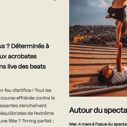
ous ? Déterminés à
deux acrobates
ns live des beats
© Zenzel Guillaume - J. Plisson
 feu d’artifice ! Tout les
 course effrénée contre le
assantes s’enchaînent
Autour du specta
 équilibristes de l’extrême
une fête ? Timing parfait :
Mer. 4 mars
à l'issue du spect