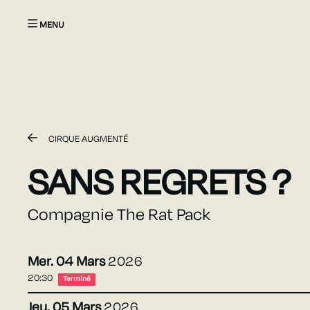
Aller au contenu principal
CIRQUE AUGMENTÉ
SANS REGRETS ?
Compagnie The Rat Pack
Mer.
04
Mars
2026
20:30
Terminé
Jeu.
05
Mars
2026